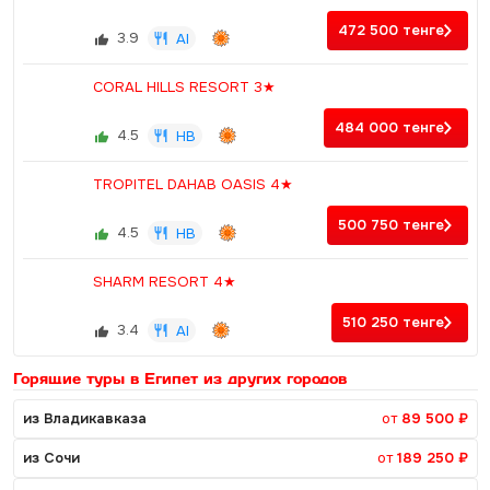
472 500
тенге
3.9
AI
CORAL HILLS RESORT 3★
484 000
тенге
4.5
HB
TROPITEL DAHAB OASIS 4★
500 750
тенге
4.5
HB
SHARM RESORT 4★
510 250
тенге
3.4
AI
Горящие туры в Египет из других городов
из Владикавказа
от
89 500 ₽
из Сочи
от
189 250 ₽