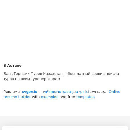
В Астане:
Банк Горящих Туров Казахстан, - бесплатный сервис поиска
туров по всем туроператорам
Реклама:
cvgun.io
—
түйіндеме қазақша
үлгісі
жұмысқа.
Online
resume builder
with
examples
and free
templates
.
Все ресурсы настоящего сайта, включая дизайн, текстовое и