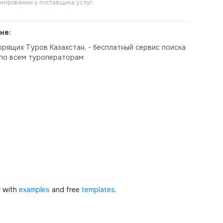
онировании у поставщика услуг.
не:
орящих Туров Казахстан, - бесплатный сервис поиска
по всем туроператорам
r
with
examples
and free
templates
.