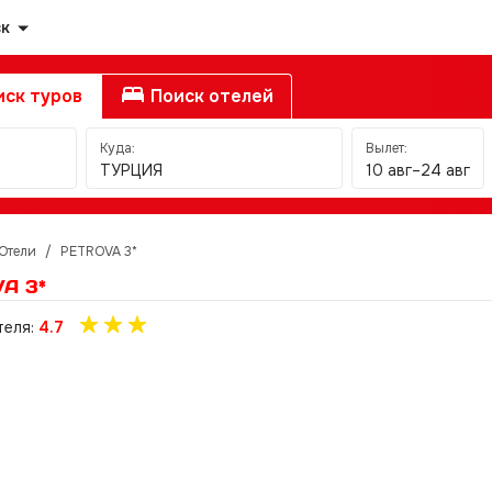
ск
ск туров
Поиск отелей
Куда:
Вылет:
ТУРЦИЯ
10 авг–24 авг
Отели
/
PETROVA 3*
A 3*
теля:
4.7