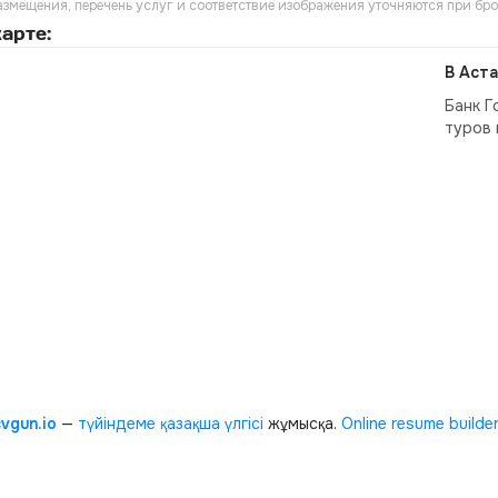
азмещения, перечень услуг и соответствие изображения уточняются при бр
арте:
В Аста
Банк Г
туров 
cvgun.io
—
түйіндеме қазақша
үлгісі
жұмысқа.
Online resume builde