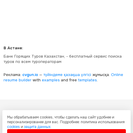
В Астане:
Банк Горящих Туров Казахстан, - бесплатный сервис поиска
туров по всем туроператорам
Реклама:
cvgun.io
—
түйіндеме қазақша
үлгісі
жұмысқа.
Online
resume builder
with
examples
and free
templates
.
Все ресурсы настоящего сайта, включая дизайн, текстовое и
Мы обрабатываем cookies, чтобы сделать наш сайт удобнее и
графическое содержание, структуру и оформление страниц защищены
персонализированее для вас. Подробнее: политика использования
международными соглашениями и законодательством Республики
cookies
и
защита данных
.
Казахстан об охране авторских прав и интеллектуальной собственности.