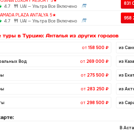
OSINIA LUXURY RESORT 5★
831
4.7
UAI — Ультра Все Включено
AMADA PLAZA ANTALYA 5★
958
4.7
UAI — Ультра Все Включено
 туры в Турцию: Анталья из других городов
от
158 500 ₽
из Сан
ральных Вод
от
269 000 ₽
из Каз
вы
от
275 500 ₽
из Ека
ры
от
283 250 ₽
из Акт
ты
от
298 500 ₽
из Сар
арте:
В Аста