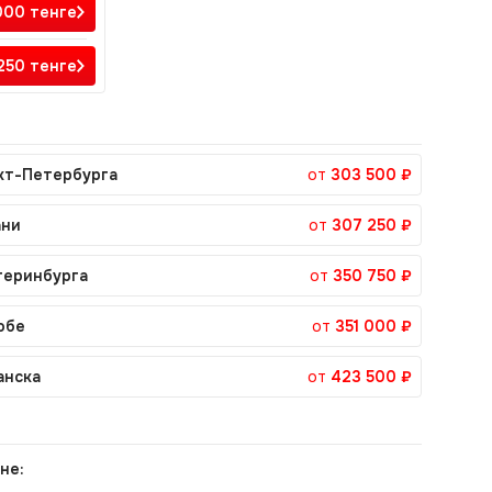
 000
тенге
 250
тенге
кт-Петербурга
от
303 500 ₽
ани
от
307 250 ₽
теринбурга
от
350 750 ₽
обе
от
351 000 ₽
анска
от
423 500 ₽
не: