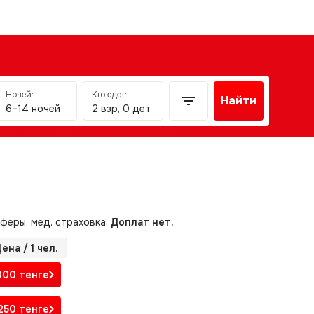
Ночей:
Кто едет:
Найти
6–14 ночей
2 взр, 0 дет
сферы, мед. страховка.
Доплат нет.
ена / 1 чел.
000
тенге
250
тенге