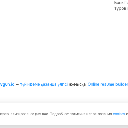
Банк Г
туров 
cvgun.io
—
түйіндеме қазақша
үлгісі
жұмысқа.
Online resume builde
 персонализированее для вас. Подробнее: политика использования
cookies
и графическое содержание, структуру и оформление страниц защищены м
енности. Любое копирование и распространение материалов сайта без пись