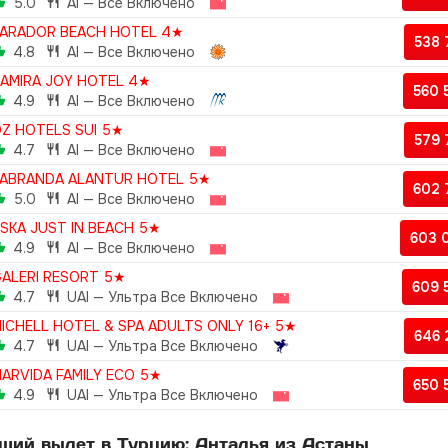
5.0
AI — Все Включено
ARADOR BEACH HOTEL 4★
538
4.8
AI — Все Включено
AMIRA JOY HOTEL 4★
560
4.9
AI — Все Включено
Z HOTELS SUI 5★
579
4.7
AI — Все Включено
ABRANDA ALANTUR HOTEL 5★
602
5.0
AI — Все Включено
SKA JUST IN BEACH 5★
603 
4.9
AI — Все Включено
ALERI RESORT 5★
609 
4.7
UAI — Ультра Все Включено
ICHELL HOTEL & SPA ADULTS ONLY 16+ 5★
646
4.7
UAI — Ультра Все Включено
ARVIDA FAMILY ECO 5★
650
4.9
UAI — Ультра Все Включено
ий вылет в Турцию: Анталья из Астаны