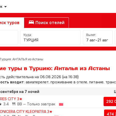
ск
ск туров
Поиск отелей
Куда:
Вылет:
ТУРЦИЯ
7 авг–21 авг
Турция: АНТАЛЬЯ из Астаны
ие туры в Турцию: Анталья из Астаны
ть действительна на 06.08.2026 (на 16:38)
мость входит
: авиаперелет, проживание в отеле, питание, тран
 сентября на 7 ночей
Ц
RES CITY 3★
292 
3.4
BB — Только завтрак
ONICERA CITY KLEOPATRA 3★
474 