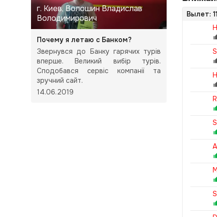
г. Киев, Волошин Владислав
Вылет: 1
Володимирович
H
Почему я летаю с Банком?
Звернувся до Банку гарячих турів
S
вперше. Великий вибір турів.
Сподобався сервіс компанії та
H
зручний сайт.
14.06.2019
R
S
A
M
S