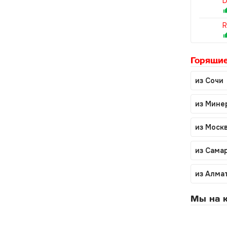
D
R
Горящие
из Сочи
из Мине
из Моск
из Сама
из Алма
Мы на к