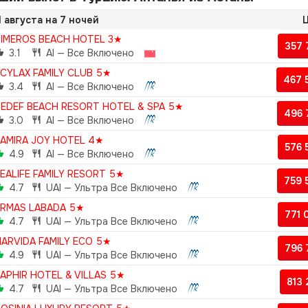
1 августа на 7 ночей
Ц
IMEROS BEACH HOTEL 3★
357
3.1
AI — Все Включено
CYLAX FAMILY CLUB 5★
467 
3.4
AI — Все Включено
EDEF BEACH RESORT HOTEL & SPA 5★
496
3.0
AI — Все Включено
AMIRA JOY HOTEL 4★
576
4.9
AI — Все Включено
EALIFE FAMILY RESORT 5★
759
4.7
UAI — Ультра Все Включено
RMAS LABADA 5★
771
4.7
UAI — Ультра Все Включено
ARVIDA FAMILY ECO 5★
796
4.9
UAI — Ультра Все Включено
APHIR HOTEL & VILLAS 5★
813
4.7
UAI — Ультра Все Включено