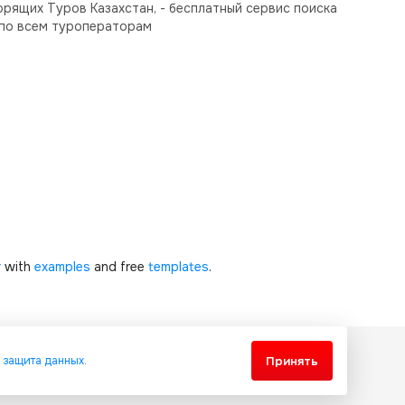
орящих Туров Казахстан, - бесплатный сервис поиска
по всем туроператорам
r
with
examples
and free
templates
.
Принять
и
защита данных
.
еждународными соглашениями и законодательством Республики
менного разрешения запрещено.