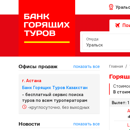
Ураль
Пои
Откуда:
Уральск
Офисы продаж
показать все
Главная
/
Горящ
г. Астана
Стоимос
Банк Горящих Туров Казахстан
В стои
- бесплатный сервис поиска
туров по всем туроператорам
Вылет: 1
-круглосуточно, без выходных
A
Новости
показать все
L